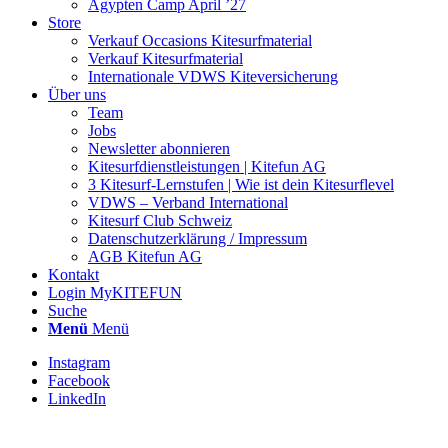
Ägypten Camp April ’27
Store
Verkauf Occasions Kitesurfmaterial
Verkauf Kitesurfmaterial
Internationale VDWS Kiteversicherung
Über uns
Team
Jobs
Newsletter abonnieren
Kitesurfdienstleistungen | Kitefun AG
3 Kitesurf-Lernstufen | Wie ist dein Kitesurflevel
VDWS – Verband International
Kitesurf Club Schweiz
Datenschutzerklärung / Impressum
AGB Kitefun AG
Kontakt
Login MyKITEFUN
Suche
Menü
Menü
Instagram
Facebook
LinkedIn