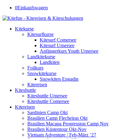
0
Einkaufswagen
Kitekurse
Kitesurfkurse
Kitesurf Comersee
Kitesurf Urnersee
Anfängerkurs Youth Urnersee
Landkitekurse
Landkiten
Foilkurs
Snowkitekurse
Snowkiten Engadin
Kitereisen
Kiteshuttle
Kiteshuttle Urnersee
Kiteshuttle Comersee
Kitereisen
Sardinien Camp Okt
Brasilien Camp Flecheiras Okt
Brasilien Macapa Progression Camp Nov
Brasilien Küstentour Okt-Nov
Vietnam Adventure / Feb-März ’27