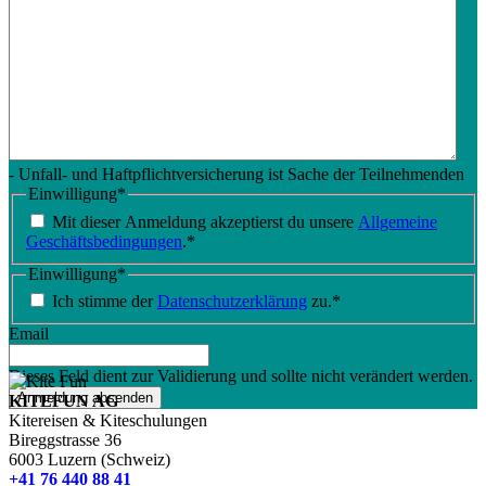
- Unfall- und Haftpflichtversicherung ist Sache der Teilnehmenden
Einwilligung
*
Mit dieser Anmeldung akzeptierst du unsere
Allgemeine
Geschäftsbedingungen
.
*
Einwilligung
*
Ich stimme der
Datenschutzerklärung
zu.
*
Email
Dieses Feld dient zur Validierung und sollte nicht verändert werden.
KITEFUN AG
Kitereisen & Kiteschulungen
Bireggstrasse 36
6003 Luzern (Schweiz)
+41 76 440 88 41