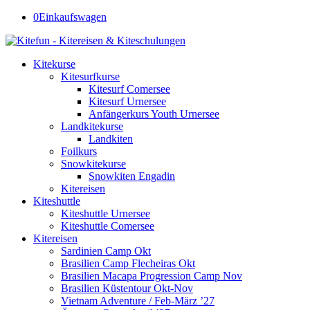
0
Einkaufswagen
Kitekurse
Kitesurfkurse
Kitesurf Comersee
Kitesurf Urnersee
Anfängerkurs Youth Urnersee
Landkitekurse
Landkiten
Foilkurs
Snowkitekurse
Snowkiten Engadin
Kitereisen
Kiteshuttle
Kiteshuttle Urnersee
Kiteshuttle Comersee
Kitereisen
Sardinien Camp Okt
Brasilien Camp Flecheiras Okt
Brasilien Macapa Progression Camp Nov
Brasilien Küstentour Okt-Nov
Vietnam Adventure / Feb-März ’27