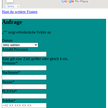
Hast du weitere Fragen
Anfrage
„
*
“ zeigt erforderliche Felder an
Datum
Anzahl Personen
Bitte gib eine Zahl größer oder gleich
1
ein.
Vorname
*
Nachname
*
Strasse
*
PLZ/Ort
*
Telefon
*