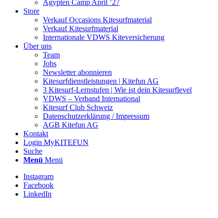
Ägypten Camp April ’27
Store
Verkauf Occasions Kitesurfmaterial
Verkauf Kitesurfmaterial
Internationale VDWS Kiteversicherung
Über uns
Team
Jobs
Newsletter abonnieren
Kitesurfdienstleistungen | Kitefun AG
3 Kitesurf-Lernstufen | Wie ist dein Kitesurflevel
VDWS – Verband International
Kitesurf Club Schweiz
Datenschutzerklärung / Impressum
AGB Kitefun AG
Kontakt
Login MyKITEFUN
Suche
Menü
Menü
Instagram
Facebook
LinkedIn