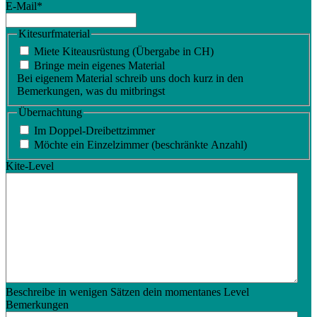
E-Mail
*
Kitesurfmaterial
Miete Kiteausrüstung (Übergabe in CH)
Bringe mein eigenes Material
Bei eigenem Material schreib uns doch kurz in den
Bemerkungen, was du mitbringst
Übernachtung
Im Doppel-Dreibettzimmer
Möchte ein Einzelzimmer (beschränkte Anzahl)
Kite-Level
Beschreibe in wenigen Sätzen dein momentanes Level
Bemerkungen